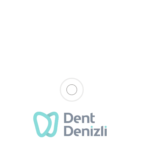
olumsuz etkilerden biridir. Denizli diş hekimi olarak, diş taşı
oluşumunu anlamak ve önlemek için bilinçlenmenizi sağlamak
amacıyla bu makaleyi hazırladık.
Diş Taşı Nedir?
Diş taşı, plak adı verilen yumuşak bakteri tabakasının zamanla
sertleşmesi sonucu oluşan mineral birikimidir. Diş taşları,
dişlerin üst ve alt yüzeylerinde, dişeti çizgisinin yakınında ve diş
aralarında görülebilir. Diş taşlarının sarı, kahverengi ya da siyah
renkte olması, dişlerde estetik problemlere yol açabilir.
Diş Taşı Neden Oluşur?
Diş taşlarının oluşumunun temel nedeni, ağız hijyenine yeterince
özen gösterilmemesidir. Dişlerde düzenli fırçalama ve diş ipi
kullanımı eksikliği, plak birikiminin diş taşına dönüşmesine yol
açar. Ayrıca, beslenme alışkanlıkları, tükürük akışının azalması,
sigara içme gibi faktörler de diş taşı oluşumunu artırabilir.