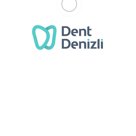
izli diş hekimliği
Related posts