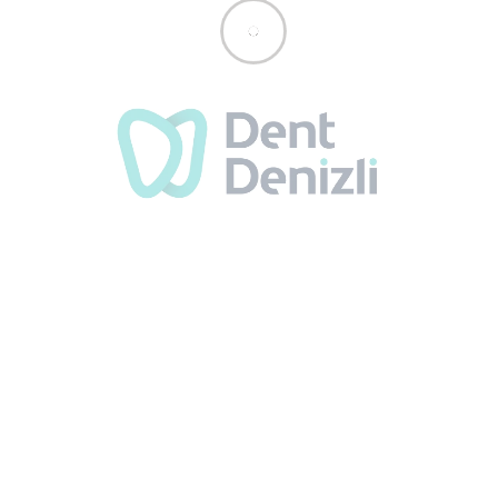
Gülüş Tasarımı
Ağız bakımı denilince akla diş ağrısı, ağız kokusu
ve diş …
LEARN MORE